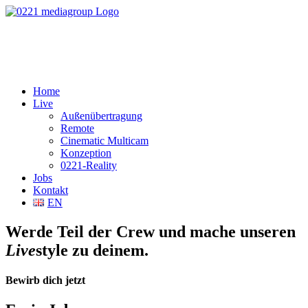
Home
Live
Außenübertragung
Remote
Cinematic Multicam
Konzeption
0221-Reality
Jobs
Kontakt
EN
Werde Teil der Crew und mache unseren
Live
style zu deinem.
Bewirb dich jetzt